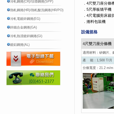
冷軋鋼捲(CR)/琺瑯鋼捲(SPP)
．4尺雙刀座分條
．5尺厚板矯平機
熱軋鋼捲(HR)/熱軋酸洗鋼捲(HR/PO)
．4尺電腦剪床裁
冷軋電鍍鋅鋼捲(EG)
．捲料包裝機
鋅鐵合金鋼捲(GA)
設備規格
冷軋熱浸鍍鋅鋼捲(GI)
4尺雙刀座分條機
鍍鋁鋼捲(AL)
適用材料：矽鋼片、
產 能：1,500 T/月
分條寬度：21.2 m/m～