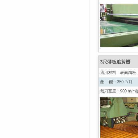
3尺薄板追剪機
適用材料：表面鋼板
產 能：350 T/月
裁刀寬度：900 m/m