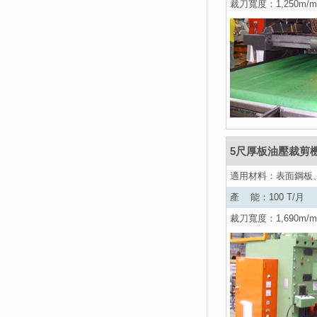
裁刀寬度：1,250m/
5尺厚板油壓裁剪
適用材料：表面鋼板
產 能：100 T/月
裁刀寬度：1,690m/