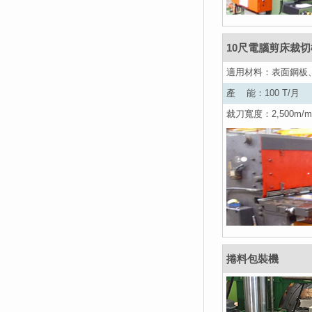
10尺電腦剪床裁切
適用材料：表面鋼板
產 能：100 T/月
裁刀寬度：2,500m/
捲料包裝機